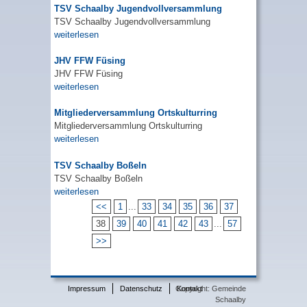
TSV Schaalby Jugendvollversammlung
TSV Schaalby Jugendvollversammlung
weiterlesen
JHV FFW Füsing
JHV FFW Füsing
weiterlesen
Mitgliederversammlung Ortskulturring
Mitgliederversammlung Ortskulturring
weiterlesen
TSV Schaalby Boßeln
TSV Schaalby Boßeln
weiterlesen
<<
1
...
33
34
35
36
37
38
39
40
41
42
43
...
57
>>
Impressum
Datenschutz
Copyright: Gemeinde
Kontakt
Schaalby