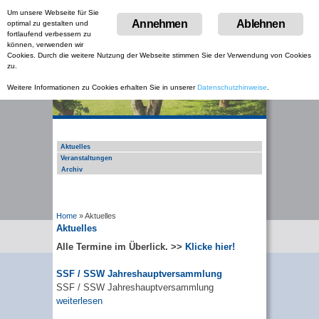
Um unsere Webseite für Sie
Menu
Annehmen
Ablehnen
optimal zu gestalten und
Skip
fortlaufend verbessern zu
to
können, verwenden wir
content
Cookies. Durch die weitere Nutzung der Webseite stimmen Sie der Verwendung von Cookies
zu.
Weitere Informationen zu Cookies erhalten Sie in unserer
Datenschutzhinweise
.
Aktuelles
Veranstaltungen
Archiv
Home
»
Aktuelles
Aktuelles
Alle Termine im Überlick. >>
Klicke hier!
SSF / SSW Jahreshauptversammlung
SSF / SSW Jahreshauptversammlung
weiterlesen