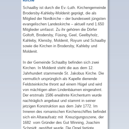
Kirche
Schaalby ist durch die Ev.-Luth. Kirchengemeinde
Brodersby-Kahleby-Moldenit geprägt, die als
Mitglied der Nordkirche – der bundesweit jüngsten
evangelischen Landeskirche – aktuell rund 1.650
Mitglieder umfasst. Zu ihr gehören die Dörfer
Goltoft, Brodersby, Füsing, Geel, Geelbyholz,
Kahleby, Klensby, Moldenit, Royum und Schaalby
sowie die Kirchen in Brodersby, Kahleby und
Moldenit.
In der Gemeinde Schaalby befinden sich zwei
Kirchen. In Moldenit steht die aus dem 12.
Jahrhundert stammende St. Jakobus Kirche. Die
vermutlich ursprünglich als Kapelle dienende
Feldsteinkirche thront auf einem Hügel und wird
von mächtigen alten Lindenbäumen eingerahmt.
Der erstmals 1586 erwähnte Kirchenturm wurde
nachträglich angebaut und stammt in seiner
jetzigen Konstruktion aus dem Jahr 1772. Im
Inneren des romanischen Kirchenschiffes befindet
sich ein Altaraufsatz mit Kreuzigungsszene, der
1682 vom Gründer des Gut Winning, Joachim
Schmidt, gestiftet wurde. Die Orgel fertigte