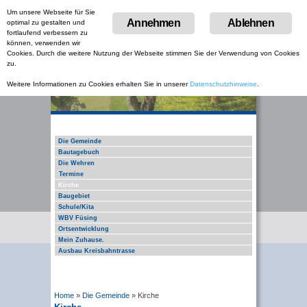
Um unsere Webseite für Sie
Menu
Annehmen
Ablehnen
optimal zu gestalten und
Skip
fortlaufend verbessern zu
to
können, verwenden wir
content
Cookies. Durch die weitere Nutzung der Webseite stimmen Sie der Verwendung von Cookies
zu.
Weitere Informationen zu Cookies erhalten Sie in unserer
Datenschutzhinweise
.
Die Gemeinde
Bautagebuch
Die Wehren
Termine
Kirche
Baugebiet
Schule/Kita
WBV Füsing
Ortsentwicklung
Mein Zuhause.
Ausbau Kreisbahntrasse
Home
»
Die Gemeinde
»
Kirche