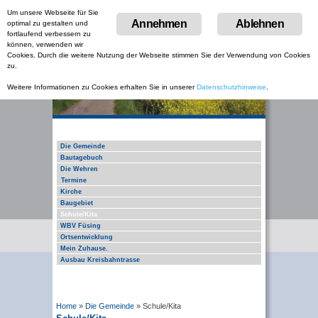
Um unsere Webseite für Sie
Menu
Annehmen
Ablehnen
optimal zu gestalten und
Skip
fortlaufend verbessern zu
to
können, verwenden wir
content
Cookies. Durch die weitere Nutzung der Webseite stimmen Sie der Verwendung von Cookies
zu.
Weitere Informationen zu Cookies erhalten Sie in unserer
Datenschutzhinweise
.
Die Gemeinde
Bautagebuch
Die Wehren
Termine
Kirche
Baugebiet
Schule/Kita
WBV Füsing
Ortsentwicklung
Mein Zuhause.
Ausbau Kreisbahntrasse
Home
»
Die Gemeinde
»
Schule/Kita