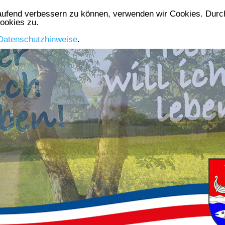
laufend verbessern zu können, verwenden wir Cookies. Durch
Die Gemeinde
Aktuelles
Gewerbe
Vereine
ookies zu.
Datenschutzhinweise
.