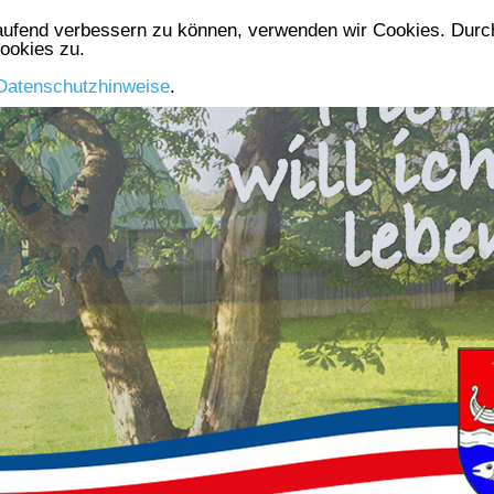
laufend verbessern zu können, verwenden wir Cookies. Durch
Die Gemeinde
Aktuelles
Gewerbe
Vereine
ookies zu.
Datenschutzhinweise
.