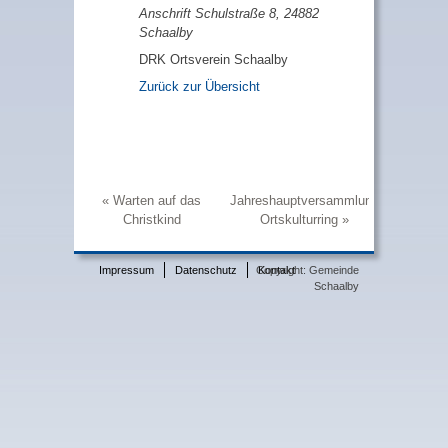
Anschrift Schulstraße 8, 24882
Schaalby
DRK Ortsverein Schaalby
Zurück zur Übersicht
Warten auf das
Jahreshauptversammlung
Beitrags-
Christkind
Ortskulturring
Navigation
Impressum
Datenschutz
Copyright: Gemeinde
Kontakt
Schaalby