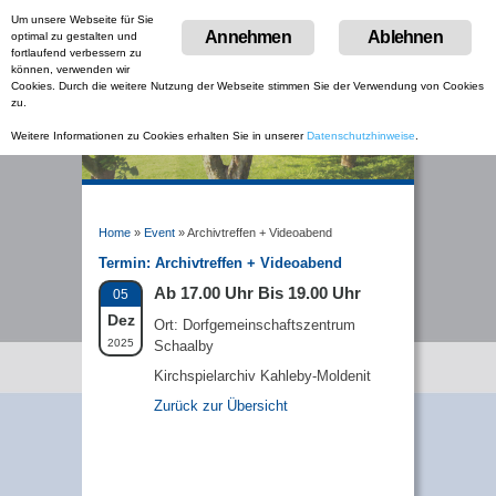
Um unsere Webseite für Sie
Menu
Annehmen
Ablehnen
optimal zu gestalten und
Skip
fortlaufend verbessern zu
to
können, verwenden wir
content
Cookies. Durch die weitere Nutzung der Webseite stimmen Sie der Verwendung von Cookies
zu.
Weitere Informationen zu Cookies erhalten Sie in unserer
Datenschutzhinweise
.
Home
»
Event
»
Archivtreffen + Videoabend
Termin:
Archivtreffen + Videoabend
Ab 17.00 Uhr Bis 19.00 Uhr
05
Dez
Ort: Dorfgemeinschaftszentrum
2025
Schaalby
Kirchspielarchiv Kahleby-Moldenit
Zurück zur Übersicht