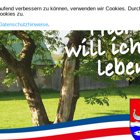
laufend verbessern zu können, verwenden wir Cookies. Durch
Die Gemeinde
Aktuelles
Gewerbe
Vereine
ookies zu.
Datenschutzhinweise
.