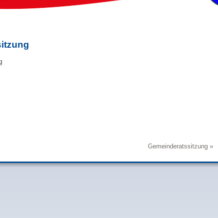
itzung
g
Gemeinderatssitzung