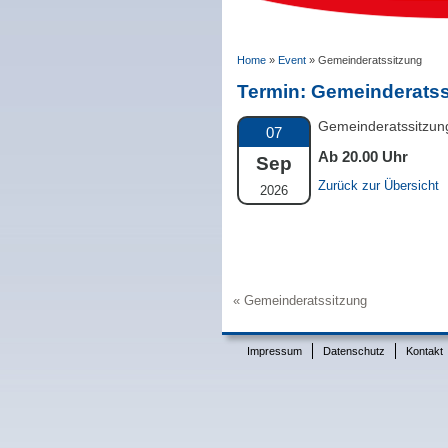
Home
»
Event
»
Gemeinderatssitzung
Termin:
Gemeinderatss
Gemeinderatssitzun
07
Ab 20.00 Uhr
Sep
Zurück zur Übersicht
2026
Gemeinderatssitzung
Beitrags-
Navigation
Impressum
Datenschutz
Kontakt