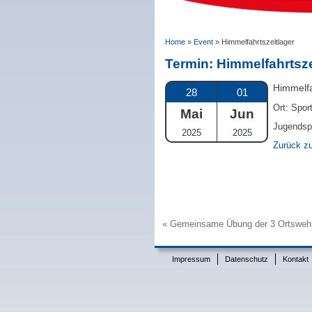
Home
»
Event
»
Himmelfahrtszeltlager
Termin:
Himmelfahrtsze
Himmelfa
28
01
Ort: Spor
Mai
Jun
Jugendsp
2025
2025
Zurück zu
Gemeinsame Übung der 3 Ortsweh
Beitrags-
Navigation
Impressum
Datenschutz
Kontakt