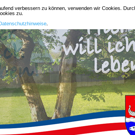
laufend verbessern zu können, verwenden wir Cookies. Durch
Die Gemeinde
Aktuelles
Gewerbe
Vereine
ookies zu.
Datenschutzhinweise
.