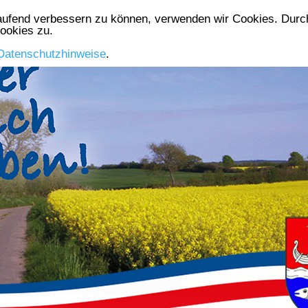
laufend verbessern zu können, verwenden wir Cookies. Durch
Die Gemeinde
Aktuelles
Gewerbe
Vereine
ookies zu.
Datenschutzhinweise
.