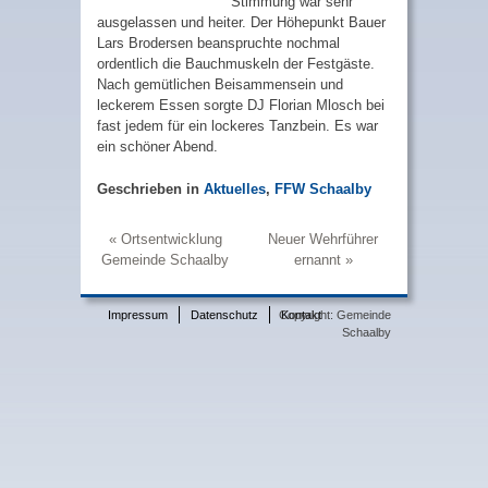
Stimmung war sehr
ausgelassen und heiter. Der Höhepunkt Bauer
Lars Brodersen beanspruchte nochmal
ordentlich die Bauchmuskeln der Festgäste.
Nach gemütlichen Beisammensein und
leckerem Essen sorgte DJ Florian Mlosch bei
fast jedem für ein lockeres Tanzbein. Es war
ein schöner Abend.
Geschrieben in
Aktuelles
,
FFW Schaalby
Ortsentwicklung
Neuer Wehrführer
Beitrags-
Gemeinde Schaalby
ernannt
Navigation
Impressum
Datenschutz
Copyright: Gemeinde
Kontakt
Schaalby