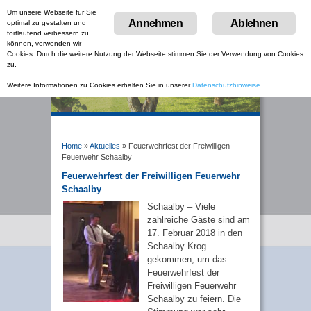
Um unsere Webseite für Sie
Menu
Annehmen
Ablehnen
optimal zu gestalten und
Skip
fortlaufend verbessern zu
to
können, verwenden wir
content
Cookies. Durch die weitere Nutzung der Webseite stimmen Sie der Verwendung von Cookies
zu.
Weitere Informationen zu Cookies erhalten Sie in unserer
Datenschutzhinweise
.
Home
»
Aktuelles
»
Feuerwehrfest der Freiwilligen
Feuerwehr Schaalby
Feuerwehrfest der Freiwilligen Feuerwehr
Schaalby
Schaalby – Viele
zahlreiche Gäste sind am
17. Februar 2018 in den
Schaalby Krog
gekommen, um das
Feuerwehrfest der
Freiwilligen Feuerwehr
Schaalby zu feiern. Die