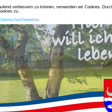
laufend verbessern zu können, verwenden wir Cookies. Durch
Die Gemeinde
Aktuelles
Gewerbe
Vereine
ookies zu.
Datenschutzhinweise
.