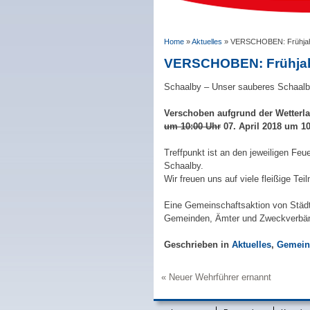
Home
»
Aktuelles
»
VERSCHOBEN: Frühjahr
VERSCHOBEN: Frühjahr
Schaalby – Unser sauberes Schaalb
Verschoben aufgrund der Wetterla
um 10:00 Uhr
07. April 2018 um 1
Treffpunkt ist an den jeweiligen Fe
Schaalby.
Wir freuen uns auf viele fleißige Tei
Eine Gemeinschaftsaktion von Städt
Gemeinden, Ämter und Zweckverbä
Geschrieben in
Aktuelles
,
Gemein
Neuer Wehrführer ernannt
Beitrags-
Navigation